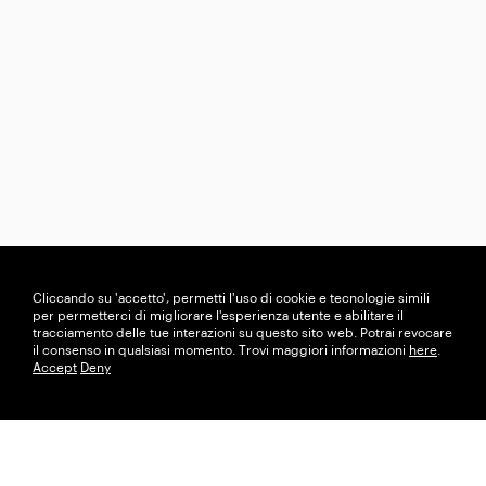
Cliccando su 'accetto', permetti l'uso di cookie e tecnologie simili
per permetterci di migliorare l'esperienza utente e abilitare il
tracciamento delle tue interazioni su questo sito web. Potrai revocare
il consenso in qualsiasi momento. Trovi maggiori informazioni
here
.
Accept
Deny