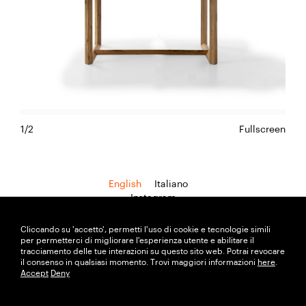
1/2
Fullscreen
English
Italiano
Instagram
Cliccando su 'accetto', permetti l'uso di cookie e tecnologie simili
Marco Guazzini Design
per permetterci di migliorare l'esperienza utente e abilitare il
P. Iva 02078470974
tracciamento delle tue interazioni su questo sito web. Potrai revocare
il consenso in qualsiasi momento. Trovi maggiori informazioni
here
.
Accept
Deny