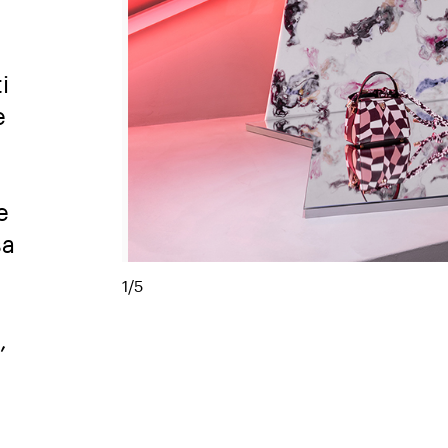
i
e
e
sa
1/5
,