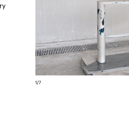
ry
1/7